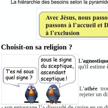
Choisit-on sa religion ?
L'
agnostiqu
qu'il estime 
L’
athée
trou
rejeter un di
- son entourage l’a dissuadé de croire en un di