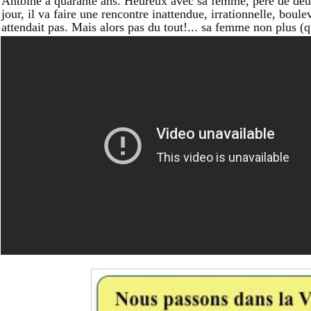
Antoine a quarante ans. Heureux avec sa femme, père de deux 
jour, il va faire une rencontre inattendue, irrationnelle, boul
attendait pas. Mais alors pas du tout!... sa femme non plus (q