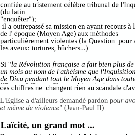
confiée au tristement célèbre tribunal de l'Inq
(du latin
"enquêter
il a outrepassé sa mission en ayant recours à l
de l' époque (Moyen Age) aux méthodes
particulièrement violentes (la Question pour 
les aveux: tortures, bûchers...)
Si "
la Révolution française a fait bien plus de
un mois au nom de l'athéisme que l'Inquisitio
de Dieu pendant tout le Moyen Age dans tout
l'Europe"
(Pierre Chaunu, historien),
ces chiffres ne changent rien au scandale d'av
L'Eglise a d'ailleurs demandé pardon p
our avo
et même de violence
" (Jean-Paul II)
Laïcité, un grand mot ...