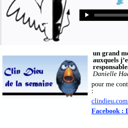
Audio
Player
un grand me
auxquels j’e
responsables
Danielle Ha
pour me conta
:
clindieu.co
Facebook : 