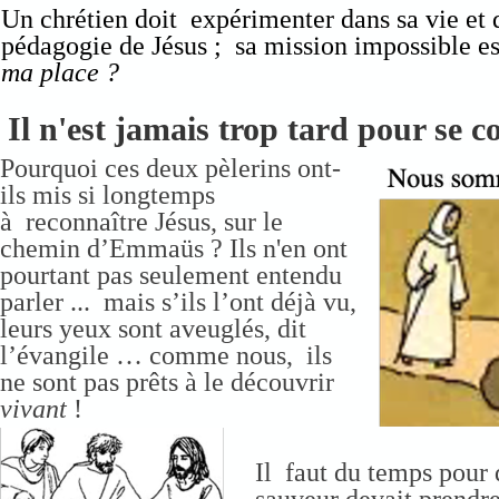
Un chrétien doit expérimenter dans sa vie et da
pédagogie de Jésus ; sa mission impossible es
ma place ?
Il n'est jamais trop tard pour se c
Pourquoi ces deux pèlerins ont-
ils mis si longtemps
à reconnaître Jésus, sur le
chemin d’Emmaüs ? Ils n'en ont
pourtant pas seulement entendu
parler ... mais s’ils l’ont déjà vu,
leurs yeux sont aveuglés, dit
l’évangile … comme nous, ils
ne sont pas prêts à le découvrir
vivant
!
Il faut du temps pour