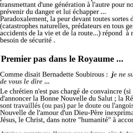
transmettant d'une génération à l'autre pour n
prévenir du danger et lui échapper ...
Paradoxalement, la peur devant toutes sortes d
(catastrophes naturelles, prédateurs en tous ge
accidents de la vie et de la route...) répond à 
besoin de sécurité .
Premier pas dans le Royaume ...
Comme disait Bernadette Soubirous :
j
e ne s
de vous le dire
...
.
Le chrétien n'est pas chargé de convaincre (si 
d'annoncer la Bonne Nouvelle du Salut ;
la Ré
sont travaillés (ou pas) par le doute ou l'angoi
Nouvelle de l'amour d'un Dieu-Père inexprimabl
Jésus, le Christ, dans notre "humanité" à accom