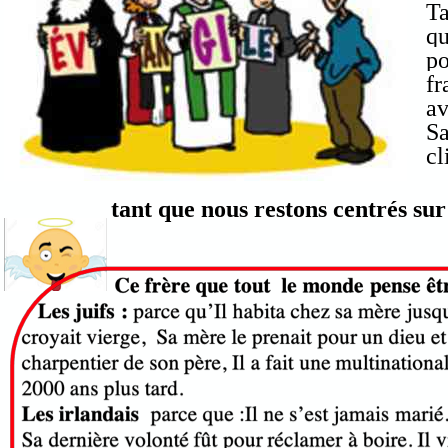
Ta
qu
po
fr
av
Sa
c
tant que nous restons centrés sur 