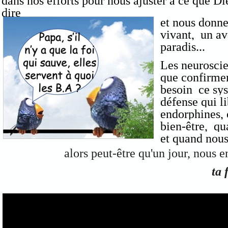
dans nos efforts pour nous ajuster à ce que D
dire
et nous donne
vivant, un av
paradis...
Les neuroscie
que confirmer 
besoin ce sys
défense qui l
endorphines,
bien-être, qu
et quand nous
alors peut-être qu'un jour, nous e
ta 