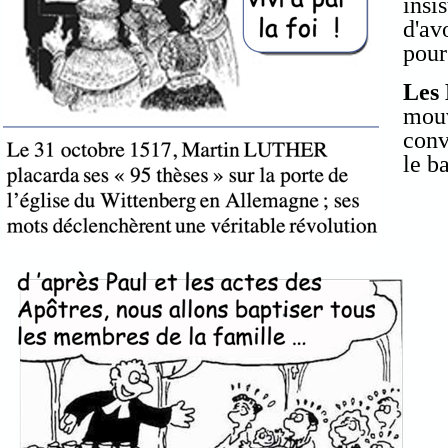
insi
d'av
pour
Les 
mou
conv
le b