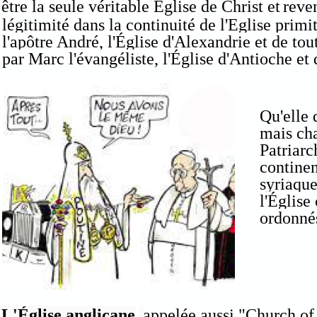
être la seule véritable Église de Christ et
reve
légitimité dans la continuité de l'Eglise prim
l'apôtre André, l'Église d'Alexandrie et de to
par Marc l'évangéliste, l'Église d'Antioche et 
Qu'elle 
mais cha
Patriarc
continen
syriaque
l'Églis
ordonnés
L'Église anglicane
appelée aussi "Church o
,