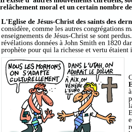
Il existe d' autres mouvements chrétiens, sou
relâchement moral et
un certain nombre de 
L'Eglise de Jésus-Christ des saints des dern
considère, comme les autres congrégations ma
enseignements de Jésus-Christ se sont perdus. 
révélations données à John Smith en 1820 dan
prophète pour qui la richesse et vertu étaient 
C
E
à
p
l
E
e
r