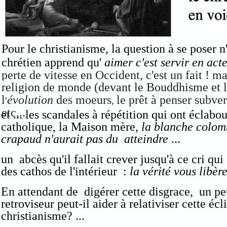
Pour le christianisme, la question à se poser n'
chrétien apprend qu'
aimer c'est servir en act
perte de vitesse en Occident, c'est un fait ! m
religion de monde (devant le Bouddhisme et l
l
évolution
des moeurs
le prêt à penser subver
'
,
etc,..
et ... les scandales à répétition qui ont éclabou
catholique, la Maison mère,
la blanche colom
crapaud n'aurait pas du atteindre
...
un abcès qu'il fallait crever jusqu'à ce cri qu
des cathos de l'intérieur :
la vérité vous libère
En attendant de digérer cette disgrace, un pet
retroviseur peut-il aider à relativiser cette écl
christianisme? ...